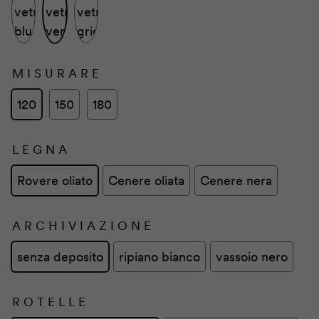
vetro
vetro
vetro
blu
verde
grigio
MISURARE
120
150
180
LEGNA
Rovere oliato
Cenere oliata
Cenere nera
ARCHIVIAZIONE
senza deposito
ripiano bianco
vassoio nero
ROTELLE