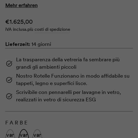
Mehr erfahren
Prezzo
€1.625,00
normale
iVA inclusa.
più
costi di spedizione
Lieferzeit:
14 giorni
La trasparenza della vetreria fa sembrare più
grandi gli ambienti piccoli
Nostro
Rotelle
Funzionano in modo affidabile su
tappeti, legno e superfici lisce.
Scrivibile con pennarelli per lavagne in vetro,
realizzati in vetro di sicurezza ESG
FARBE
variante
variante
variante