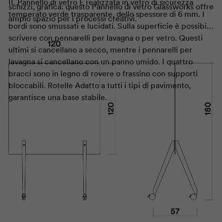
IL
Pannello di vetro
È realizzata in vetro di sicurezza
schizzi, grafica: questo
Pannello di vetro
Glassworks
offre
temperato verde trasparente, dello spessore di 6 mm. I
ampio spazio per i processi creativi.
bordi sono smussati e lucidati. Sulla superficie è possibile
scrivere con pennarelli per lavagna o per vetro. Questi
ultimi si cancellano a secco, mentre i pennarelli per
lavagna si cancellano con un panno umido. I quattro
bracci sono in legno di rovere o frassino con supporti
bloccabili.
Rotelle
Adatto a tutti i tipi di pavimento,
garantisce una base stabile.