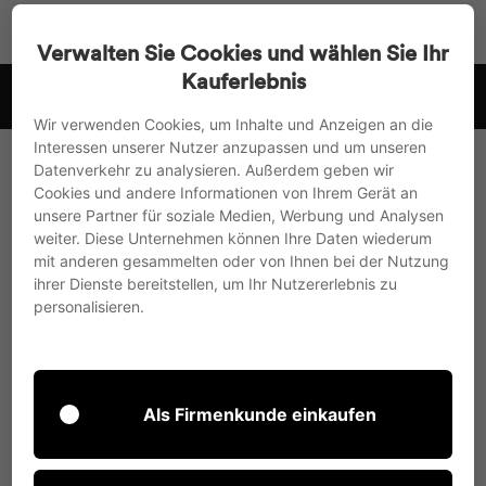
Vai
Ricerca
Navigaz
Ca
direttamente
Verwalten Sie Cookies und wählen Sie Ihr
al
Kauferlebnis
spediamo in UE, Regno Unito e Svizzera
contenuto
Metti
Wir verwenden Cookies, um Inhalte und Anzeigen an die
in
Interessen unserer Nutzer anzupassen und um unseren
pausa
Datenverkehr zu analysieren. Außerdem geben wir
la
Cookies und andere Informationen von Ihrem Gerät an
presentazione
unsere Partner für soziale Medien, Werbung und Analysen
weiter. Diese Unternehmen können Ihre Daten wiederum
mit anderen gesammelten oder von Ihnen bei der Nutzung
ihrer Dienste bereitstellen, um Ihr Nutzererlebnis zu
personalisieren.
Als Firmenkunde einkaufen