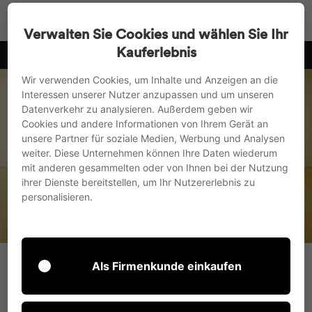
Direkt
Suche
Seitenn
W
zum
Verwalten Sie Cookies und wählen Sie Ihr
Inhalt
Kauferlebnis
10
wir versenden in die EU, nach UK und in die Schweiz
Pause
Wir verwenden Cookies, um Inhalte und Anzeigen an die
Diashow
Interessen unserer Nutzer anzupassen und um unseren
Datenverkehr zu analysieren. Außerdem geben wir
Cookies und andere Informationen von Ihrem Gerät an
unsere Partner für soziale Medien, Werbung und Analysen
weiter. Diese Unternehmen können Ihre Daten wiederum
mit anderen gesammelten oder von Ihnen bei der Nutzung
Startseite
/
Kollektionen
ihrer Dienste bereitstellen, um Ihr Nutzererlebnis zu
personalisieren.
Aufbewahrung
SORTIEREN
Als Firmenkunde einkaufen