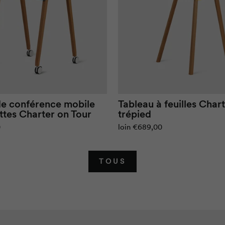
de conférence mobile
Tableau à feuilles
Chart
ttes
Charter on Tour
trépied
0
loin
€689,00
TOUS