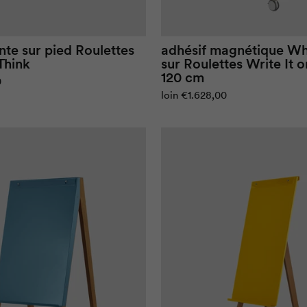
adhésif magnétique
Wh
ante sur pied
Roulettes
sur
Roulettes
Write It o
Think
120 cm
0
loin
€1.628,00