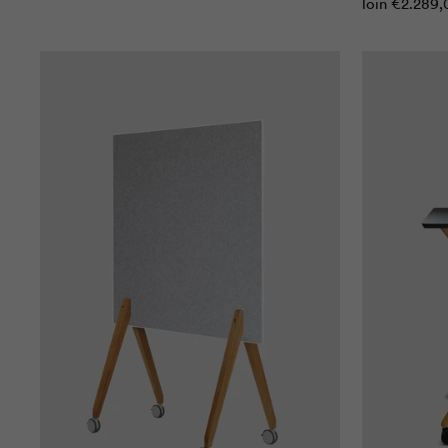
loin
€2.289,