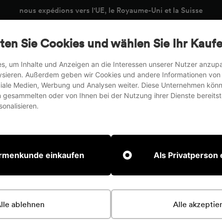
Suspendre
Types de chambres
Professionnels
Magazin
le
ten Sie Cookies und wählen Sie Ihr Kaufe
diaporama
valets de conférence
Tableaux d'écriture & Murs de mod
s, um Inhalte und Anzeigen an die Interessen unserer Nutzer anzu
ysieren. Außerdem geben wir Cookies und andere Informationen von
Stockage
Tableaux
Accessoires
oziale Medien, Werbung und Analysen weiter. Diese Unternehmen könn
gesammelten oder von Ihnen bei der Nutzung ihrer Dienste bereitste
onalisieren.
irmenkunde einkaufen
Als Privatperson
lle ablehnen
Alle akzeptie