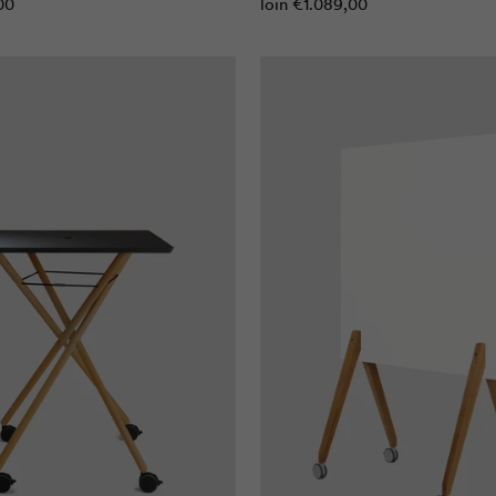
00
loin
€1.089,00