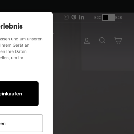
Paiement à l'avance a
Instagram
Pinterest
LinkedIn
B2C
B2B
rlebnis
ération
Meuble TV
passen und um unseren
Se connecter
Recherche
Panie
 Ihrem Gerät an
en Ihre Daten
llen, um Ihr
 einkaufen
ren