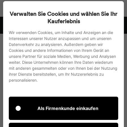
Accédez
Recherche
Navigat
Pa
directement
Verwalten Sie Cookies und wählen Sie Ihr
au
Kauferlebnis
r
nous expédions vers l'UE, le Royaume-Uni et la Suisse
contenu
Suspendre
Wir verwenden Cookies, um Inhalte und Anzeigen an die
le
Interessen unserer Nutzer anzupassen und um unseren
diaporama
Datenverkehr zu analysieren. Außerdem geben wir
Cette section ne contient actuellement aucun
Cookies und andere Informationen von Ihrem Gerät an
contenu. Ajoutez-en en utilisant la barre
unsere Partner für soziale Medien, Werbung und Analysen
latérale.
weiter. Diese Unternehmen können Ihre Daten wiederum
mit anderen gesammelten oder von Ihnen bei der Nutzung
ihrer Dienste bereitstellen, um Ihr Nutzererlebnis zu
personalisieren.
Frais d'expédition
Als Firmenkunde einkaufen
Les frais de livraison vers le pays de
destination sont calculés en fonction du