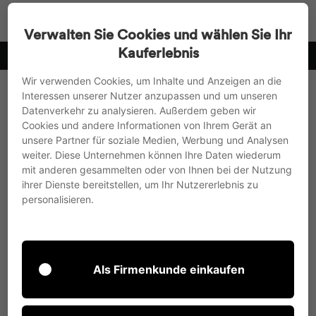
Direkt
Suche
Seitenn
W
zum
Verwalten Sie Cookies und wählen Sie Ihr
Inhalt
Kauferlebnis
Fragen gerne an: office@roomours.de oder +49 . 89. 158922410
Pause
Wir verwenden Cookies, um Inhalte und Anzeigen an die
Diashow
Interessen unserer Nutzer anzupassen und um unseren
Datenverkehr zu analysieren. Außerdem geben wir
Cookies und andere Informationen von Ihrem Gerät an
unsere Partner für soziale Medien, Werbung und Analysen
weiter. Diese Unternehmen können Ihre Daten wiederum
Beim Bruch zerfällt das ESG
mit anderen gesammelten oder von Ihnen bei der Nutzung
(Einscheiben-Sicherheitsglas) in kleine
ihrer Dienste bereitstellen, um Ihr Nutzererlebnis zu
personalisieren.
Stücke von meist unter 3 cm
Kantenlänge ohne die bei gewöhnlichem
Glas auftretenden sehr spitzen Winkel.
Als Firmenkunde einkaufen
Dadurch
reduziert sich die
Verletzungsgefahr
im Vergleich zu