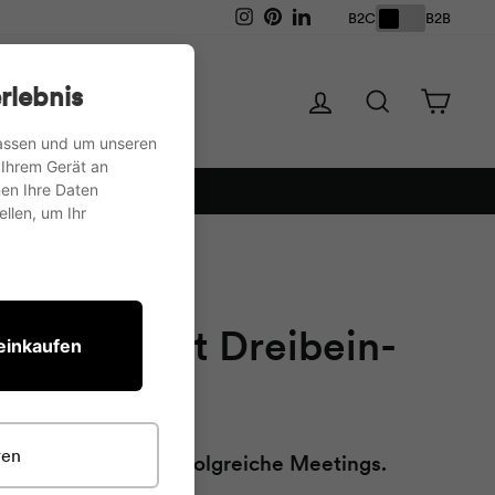
Instagram
Pinterest
LinkedIn
B2C
B2B
der
Aufbewahrung
rlebnis
Einloggen
Suche
Ware
passen und um unseren
 Ihrem Gerät an
en Ihre Daten
llen, um Ihr
/
Topseller
 Charter mit Dreibein-
 einkaufen
ren
nte Flipchart für erfolgreiche Meetings.