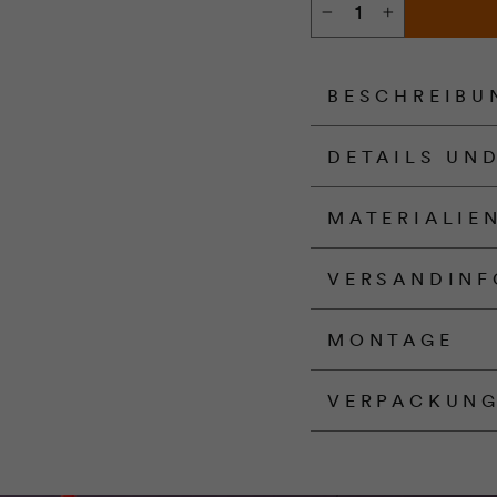
−
+
BESCHREIBU
DETAILS UN
MATERIALIE
VERSANDINF
MONTAGE
VERPACKUN