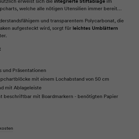
ützlich erweist sich die
integrierte Stiftablage
im
pcharts, welche alle nötigen Utensilien immer bereit
derstandsfähigem und transparentem Polycarbonat, die
aken aufgesteckt wird, sorgt für
leichtes Umblättern
ter.
:
s und Präsentationen
Flipchartblöcke mit einem Lochabstand von 50 cm
d mit Ablageleiste
ht beschriftbar mit Boardmarkern - benötigten Papier
kt beschreibbar mit Whiteboardmarkern
widerstandsfähigem und transparentem Polycarbonat
pulverbeschichtetem Stahlblech
kosten
 Massivholz in Esche oder Eiche