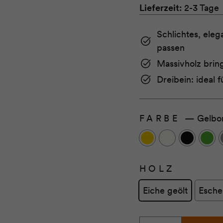
Lieferzeit:
2-3 Tage
Schlichtes, eleg
passen
Massivholz brin
Dreibein: ideal 
FARBE
—
Gelbo
HOLZ
Eiche geölt
Esche