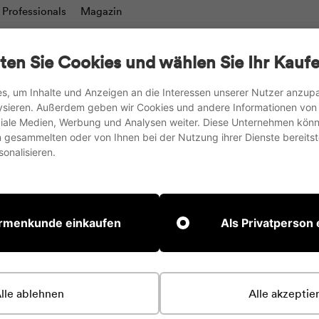
Professionals
Magazin
charts
Schreibtafeln & Moderationswände
TV-Stän
ten Sie Cookies und wählen Sie Ihr Kaufe
Tische
Zubehör
s, um Inhalte und Anzeigen an die Interessen unserer Nutzer anzu
ysieren. Außerdem geben wir Cookies und andere Informationen von
Vorkasse mit 3% Skonto oder Rechnungskauf
oziale Medien, Werbung und Analysen weiter. Diese Unternehmen könn
gesammelten oder von Ihnen bei der Nutzung ihrer Dienste bereitste
Pause
onalisieren.
Diashow
Startseite
/
Kollektionen
Flipchart
irmenkunde einkaufen
Als Privatperson
Stativ
lle ablehnen
Alle akzeptie
Charter - Das elega