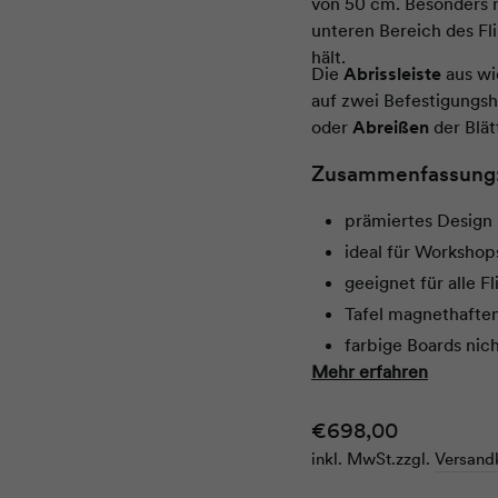
von 50 cm. Besonders n
unteren Bereich des Fli
hält.
Die
Abrissleiste
aus wi
auf zwei Befestigungsh
oder
Abreißen
der Blät
Zusammenfassung
prämiertes Design
ideal für Workshop
geeignet für alle 
Tafel magnethaften
farbige Boards nic
Mehr erfahren
weißes Board dire
Abrissleiste aus 
Normaler
€698,00
robuste Tafel aus 
Preis
inkl. MwSt.
zzgl.
Versand
stabiles Stativ aus