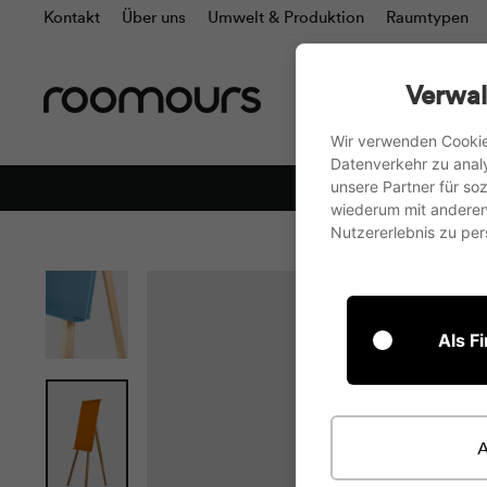
Direkt
Kontakt
Über uns
Umwelt & Produktion
Raumtypen
zum
Inhalt
Alle Produkte
Flip
Verwal
Wir verwenden Cookie
Datenverkehr zu anal
unsere Partner für s
wiederum mit anderen 
Nutzererlebnis zu pers
Als F
A