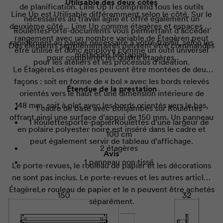
Utilisable des deux côtés
de planification.
Line Up
Il comprend tous les outils
Line Up
est Utilisable différemment selon le côté. Sur le
nécessaires au travail agile et offre également un
deuxième côté...
Line Up
comme étagères et espaces de
Roulettes
Porte-documents vous permettant d'accéder
rangement avec un nombre variable de
Étagère
n peut
rapidement au papier nécessaire à votre travail, selon les
Des éléments supplémentaires peuvent être commandés
être utilisé et donc employé comme un outil universel
méthodes Metaplan.
pour compléter les quatre étagères.
pour les ateliers et les processus d'idéation.
Le
Étagère
Les étagères peuvent être montées de deux
façons : soit en forme de « bol » avec les bords relevés
Étendue de la prestation
orientés vers le haut et une dimension intérieure de
148 mm, soit à plat avec les bords orientés vers le bas,
1 cadre de base avec
Bois
jambes sur
Roulettes
offrant ainsi une surface d’appui de 150 mm. Un panneau
1
Roulettes
porte-papier
Roulettes
d'une largeur de
en polaire polyester noire est inséré dans le cadre et
100 cm
peut également servir de tableau d’affichage.
2 étagères
Avis
1 panneau non tissé
Le porte-revues, le rouleau de papier et les décorations
ne sont pas inclus. Le porte-revues et les autres articles
Étagère
Le rouleau de papier et le n peuvent être achetés
séparément.