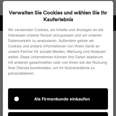
Accédez
Recherche
Navigat
Pa
directement
Verwalten Sie Cookies und wählen Sie Ihr
au
Kauferlebnis
r
nous expédions vers l'UE, le Royaume-Uni et la Suisse
contenu
Suspendre
Wir verwenden Cookies, um Inhalte und Anzeigen an die
le
Interessen unserer Nutzer anzupassen und um unseren
diaporama
Datenverkehr zu analysieren. Außerdem geben wir
Cookies und andere Informationen von Ihrem Gerät an
unsere Partner für soziale Medien, Werbung und Analysen
weiter. Diese Unternehmen können Ihre Daten wiederum
mit anderen gesammelten oder von Ihnen bei der Nutzung
ihrer Dienste bereitstellen, um Ihr Nutzererlebnis zu
personalisieren.
Als Firmenkunde einkaufen