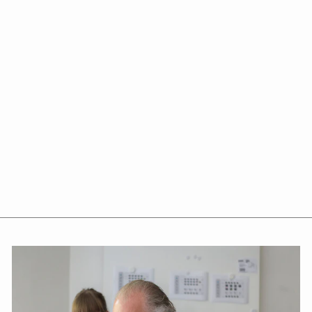
tableau noir
Chalk Talk
180
cm, noir
loin
€1.985,00