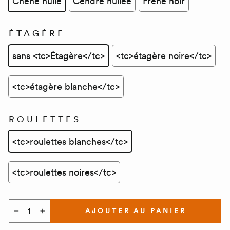
Chêne huilé
Cendre huilée
Frêne noir
ÉTAGÈRE
sans <tc>Étagère</tc>
<tc>étagère noire</tc>
<tc>étagère blanche</tc>
ROULETTES
<tc>roulettes blanches</tc>
<tc>roulettes noires</tc>
AJOUTER AU PANIER
−
+