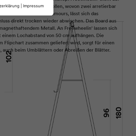
em Massivholz mit vier Rollen, wovon zwei arretierbar
zerklärung
|
Impressum
m Mikrofasertuch von roomours, lässt sich das
luss direkt trocken wieder abwischen. Das Board aus
magnethaftendem Metall. An Freewheelin‘ lassen sich
it einem Lochabstand von 50 cm aufhängen. Die
em Flipchart zusammen geliefert wird, sorgt für einen
s, auch beim Umblättern oder Abreißen der Blätter.