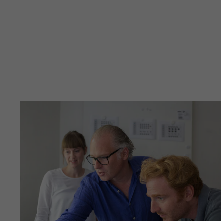
ab
€1.005,00