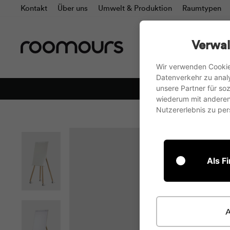
Direkt
Kontakt
Über uns
Umwelt & Produktion
Raumtypen
zum
Inhalt
Alle Produkte
Flip
Verwal
Wir verwenden Cookie
Datenverkehr zu anal
unsere Partner für s
wiederum mit anderen 
Nutzererlebnis zu pers
Als F
A