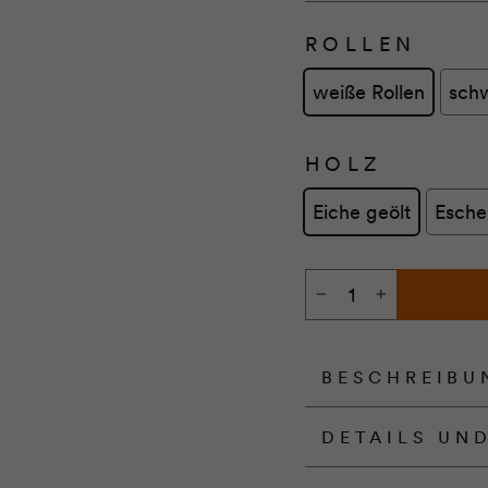
ROLLEN
weiße Rollen
schw
HOLZ
Eiche geölt
Esche
−
+
BESCHREIBU
DETAILS UN