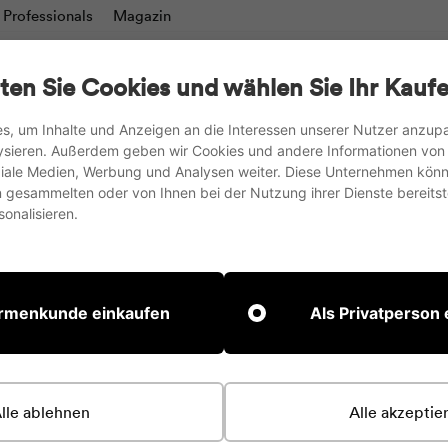
Professionals
Magazin
charts
Schreibtafeln & Moderationswände
TV-Stän
ten Sie Cookies und wählen Sie Ihr Kaufe
Tische
Zubehör
s, um Inhalte und Anzeigen an die Interessen unserer Nutzer anzu
ysieren. Außerdem geben wir Cookies und andere Informationen von
wir versenden in die EU, nach UK und in die Schweiz
oziale Medien, Werbung und Analysen weiter. Diese Unternehmen könn
gesammelten oder von Ihnen bei der Nutzung ihrer Dienste bereitste
Pause
onalisieren.
Diashow
Startseite
Whiteboa
irmenkunde einkaufen
Als Privatperson
Wendig und mobil ist Fr
seinen Bann. Freewheel
lle ablehnen
Alle akzeptie
spielen. Mit seinen vie
es für dynamische Kom