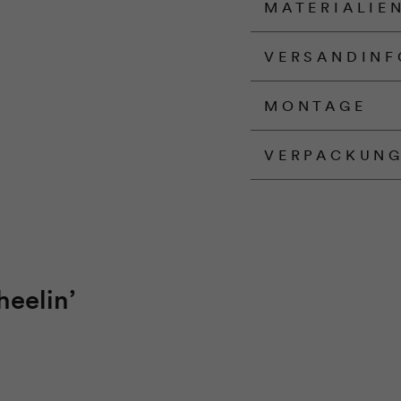
MATERIALIE
VERSANDINF
MONTAGE
VERPACKUN
eelin’