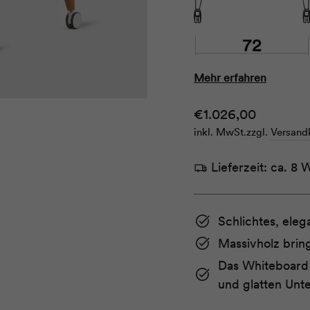
Mehr erfahren
Normaler
€1.026,00
Preis
inkl. MwSt.
zzgl.
Versand
Lieferzeit:
ca. 8 
Schlichtes, eleg
Massivholz brin
Das Whiteboard 
und glatten Unt