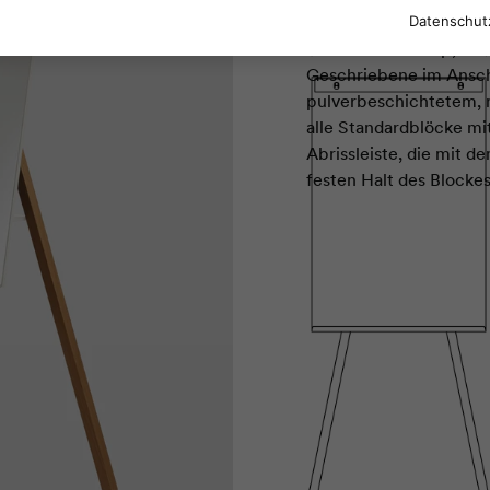
einem Stativ aus geölt
Datenschut
sind. Mit Clean Up, de
Geschriebene im Ansch
pulverbeschichtetem, 
alle Standardblöcke m
Abrissleiste, die mit d
festen Halt des Blocke