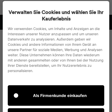
Go
Search
Page na
Sh
directly
Verwalten Sie Cookies und wählen Sie Ihr
to
Kauferlebnis
 .
we ship to the EU, UK and Switzerland
the
Pause
content
Wir verwenden Cookies, um Inhalte und Anzeigen an die
slideshow
Interessen unserer Nutzer anzupassen und um unseren
Datenverkehr zu analysieren. Außerdem geben wir
Die roomours GmbH mit Sitz in München gestaltet,
Cookies und andere Informationen von Ihrem Gerät an
entwickelt und produziert Tools zur Zusammenarbeit,
unsere Partner für soziale Medien, Werbung und Analysen
die durch ihren natürlichen Charakter, ihre
weiter. Diese Unternehmen können Ihre Daten wiederum
Materialvielfalt und ihren hohen Designanspruch
mit anderen gesammelten oder von Ihnen bei der Nutzung
ihrer Dienste bereitstellen, um Ihr Nutzererlebnis zu
überzeugen. Ob Flipcharts, Whiteboards, TV-Ständer
personalisieren.
oder andere Lösungen für den kreativen
Designprozess - die vielseitigen Produkte passen sich
schnell und einfach jeder Raumsituation an und lassen
unterschiedliche Szenarien der Projektarbeit in kleinen
Als Firmenkunde einkaufen
und großen Teams zu. Als Serienprodukte von
Industriedesigner Andreas Struppler und seinem
passionierten Team entwickelt, bietet roomours