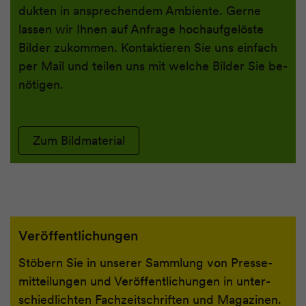
dukten in an­sprechendem Ambiente. Gerne
lassen wir Ihnen auf An­frage hoch­auf­ge­löste
Bilder zukommen. Kon­tak­tieren Sie uns einfach
per Mail und teilen uns mit welche Bilder Sie be­
nötigen. ­
Zum Bildmaterial
Veröffentlichungen
Stöbern Sie in unserer Sammlung von Presse­
mit­teilungen und Ver­öff­ent­lichungen in unter­
schiedlich­ten Fach­zeit­schriften und Magazinen.